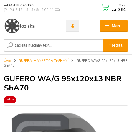
0
ks
+420 415 676 196
za
0 Kč
(Po-Pá, 7:15-15:15 / So, 9:00-11:00)
Menu
Hledat
Úvod
GUFERA, MANŽETY A TĚSNĚNÍ
GUFERO WA/G 95x120x13 NBR
ShA70
GUFERO WA/G 95x120x13 NBR
ShA70
Akce