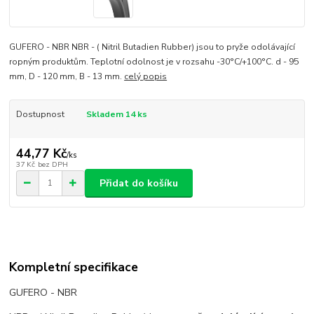
GUFERO - NBR NBR - ( Nitril Butadien Rubber) jsou to pryže odolávající
ropným produktům. Teplotní odolnost je v rozsahu -30°C/+100°C. d - 95
mm, D - 120 mm, B - 13 mm.
celý popis
Dostupnost
Skladem 14 ks
44,77 Kč
/
ks
37 Kč
bez DPH
Přidat do košíku
Kompletní specifikace
GUFERO - NBR