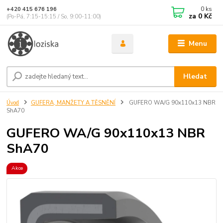
0
ks
+420 415 676 196
za
0 Kč
(Po-Pá, 7:15-15:15 / So, 9:00-11:00)
Menu
Hledat
Úvod
GUFERA, MANŽETY A TĚSNĚNÍ
GUFERO WA/G 90x110x13 NBR
ShA70
GUFERO WA/G 90x110x13 NBR
ShA70
Akce