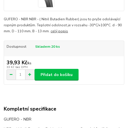
GUFERO - NBR NBR - ( Nitril Butadien Rubber) jsou to pryže odolávající
ropným produktům. Teplotní odolnost je v rozsahu -30°C/+100°C. d - 90
mm, D - 110 mm, B - 13 mm.
celý popis
Dostupnost
Skladem 20 ks
39,93 Kč
/
ks
33 Kč
bez DPH
Přidat do košíku
Kompletní specifikace
GUFERO - NBR