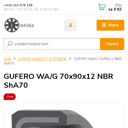
0
ks
+420 415 676 196
za
0 Kč
(Po-Pá, 7:15-15:15 / So, 9:00-11:00)
Menu
Hledat
Úvod
GUFERA, MANŽETY A TĚSNĚNÍ
GUFERO WA/G 70x90x12 NBR
ShA70
GUFERO WA/G 70x90x12 NBR
ShA70
Akce