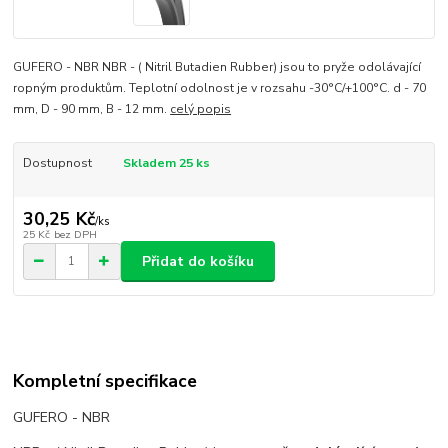
GUFERO - NBR NBR - ( Nitril Butadien Rubber) jsou to pryže odolávající
ropným produktům. Teplotní odolnost je v rozsahu -30°C/+100°C. d - 70
mm, D - 90 mm, B - 12 mm.
celý popis
Dostupnost
Skladem 25 ks
30,25 Kč
/
ks
25 Kč
bez DPH
Přidat do košíku
Kompletní specifikace
GUFERO - NBR