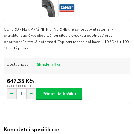
GUFERO - NBR PRYŽ NITRIL (NBR)NBR je syntetický elastomer -
charakteristický vysokou tažnou sílou a vysokou odolností proti
opotřebení a trvalé deformaci. Teplotní rozsah aplikace: - 10 °C až + 100
°C.
celý popis
Dostupnost
Skladem 4 ks
647,35 Kč
/
ks
535 Kč
bez DPH
Přidat do košíku
Kompletní specifikace