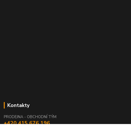
Kontakty
PRODEJNA - OBCHODNÍ TÝM
+420 415 676 196
(Po-Pá, 7:15-15:15 / So, 9:00-11:00)