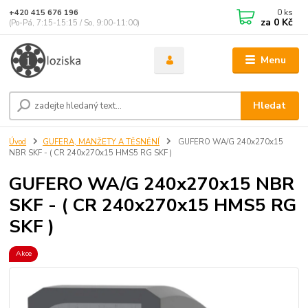
0
ks
+420 415 676 196
za
0 Kč
(Po-Pá, 7:15-15:15 / So, 9:00-11:00)
Menu
Hledat
Úvod
GUFERA, MANŽETY A TĚSNĚNÍ
GUFERO WA/G 240x270x15
NBR SKF - ( CR 240x270x15 HMS5 RG SKF )
GUFERO WA/G 240x270x15 NBR
SKF - ( CR 240x270x15 HMS5 RG
SKF )
Akce