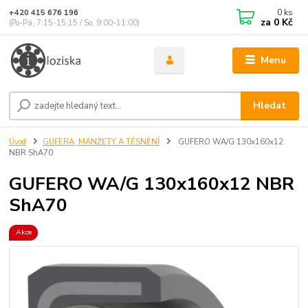
0
ks
+420 415 676 196
za
0 Kč
(Po-Pá, 7:15-15:15 / So, 9:00-11:00)
Menu
Hledat
Úvod
GUFERA, MANŽETY A TĚSNĚNÍ
GUFERO WA/G 130x160x12
NBR ShA70
GUFERO WA/G 130x160x12 NBR
ShA70
Akce