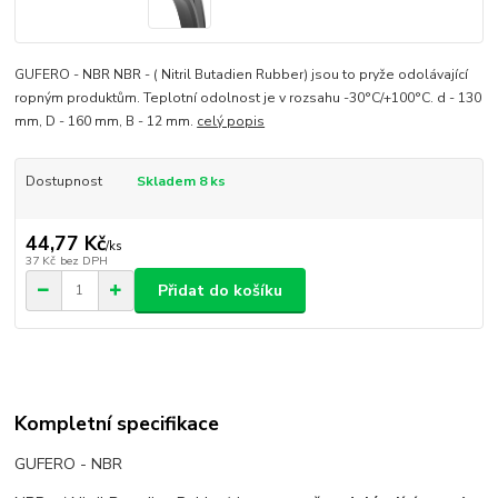
GUFERO - NBR NBR - ( Nitril Butadien Rubber) jsou to pryže odolávající
ropným produktům. Teplotní odolnost je v rozsahu -30°C/+100°C. d - 130
mm, D - 160 mm, B - 12 mm.
celý popis
Dostupnost
Skladem 8 ks
44,77 Kč
/
ks
37 Kč
bez DPH
Přidat do košíku
Kompletní specifikace
GUFERO - NBR