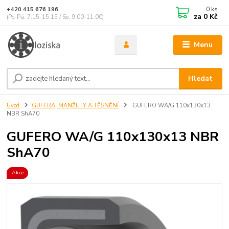
0
ks
+420 415 676 196
za
0 Kč
(Po-Pá, 7:15-15:15 / So, 9:00-11:00)
Menu
Hledat
Úvod
GUFERA, MANŽETY A TĚSNĚNÍ
GUFERO WA/G 110x130x13
NBR ShA70
GUFERO WA/G 110x130x13 NBR
ShA70
Akce