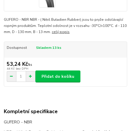
GUFERO - NBR NBR - ( Nitril Butadien Rubber) jsou to pryže odolávající
ropným produktům. Teplotní odolnost je v rozsahu -30°C/+100°C. d - 110
mm, D - 130 mm, B - 13 mm.
celý popis
Dostupnost
Skladem 13 ks
53,24 Kč
/
ks
44 Kč
bez DPH
Přidat do košíku
Kompletní specifikace
GUFERO - NBR