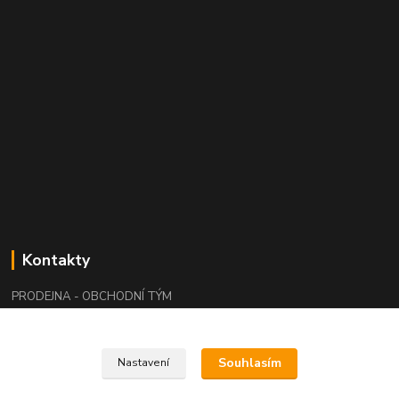
Kontakty
PRODEJNA - OBCHODNÍ TÝM
+420 415 676 196
(Po-Pá, 7:15-15:15 / So, 9:00-11:00)
Souhlasím
Nastavení
info@waloza.cz