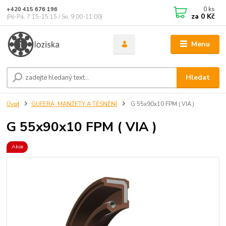
0
ks
+420 415 676 196
za
0 Kč
(Po-Pá, 7:15-15:15 / So, 9:00-11:00)
Menu
Hledat
Úvod
GUFERA, MANŽETY A TĚSNĚNÍ
G 55x90x10 FPM ( VIA )
G 55x90x10 FPM ( VIA )
Akce