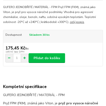
GUFERO JEDNOBŘITÉ / MATERIÁL - FPM Pryž FPM (FKM), známá jako
Viton, je pryž pro vysoce náročné podmínky. Vhodná pro agresivní
chemikálie, oleje, benzín, naftu, odolná vysokým teplotám. Teplotní
odolnost -20°C až +240°C ( krátkodobě +300°C).
celý popis
Dostupnost
Skladem 30 ks
175,45 Kč
/
ks
145 Kč
bez DPH
Přidat do košíku
Kompletní specifikace
GUFERO JEDNOBŘITÉ / MATERIÁL - FPM
Pryž FPM (FKM), známá jako Viton, je
pryž pro vysoce náročné