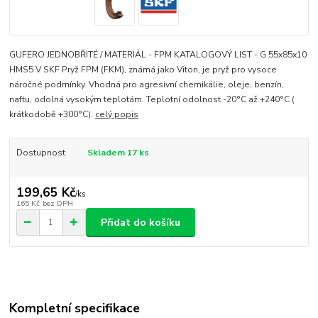
GUFERO JEDNOBŘITÉ / MATERIÁL - FPM KATALOGOVÝ LIST - G 55x85x10
HMS5 V SKF Pryž FPM (FKM), známá jako Viton, je pryž pro vysoce
náročné podmínky. Vhodná pro agresivní chemikálie, oleje, benzín,
naftu, odolná vysokým teplotám. Teplotní odolnost -20°C až +240°C (
krátkodobě +300°C).
celý popis
Dostupnost
Skladem 17 ks
199,65 Kč
/
ks
165 Kč
bez DPH
Přidat do košíku
Kompletní specifikace