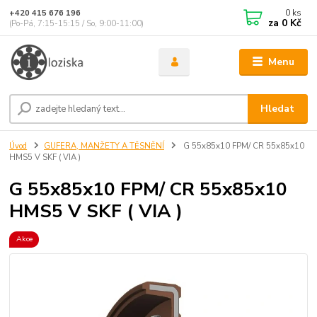
0
ks
+420 415 676 196
za
0 Kč
(Po-Pá, 7:15-15:15 / So, 9:00-11:00)
Menu
Hledat
Úvod
GUFERA, MANŽETY A TĚSNĚNÍ
G 55x85x10 FPM/ CR 55x85x10
HMS5 V SKF ( VIA )
G 55x85x10 FPM/ CR 55x85x10
HMS5 V SKF ( VIA )
Akce