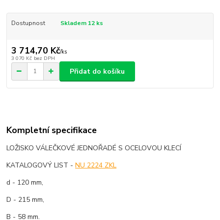
Dostupnost
Skladem 12 ks
3 714,70 Kč
/
ks
3 070 Kč
bez DPH
Přidat do košíku
Kompletní specifikace
LOŽISKO VÁLEČKOVÉ JEDNOŘADÉ S OCELOVOU KLECÍ
KATALOGOVÝ LIST -
NU 2224 ZKL
d - 120 mm,
D - 215 mm,
B - 58 mm.