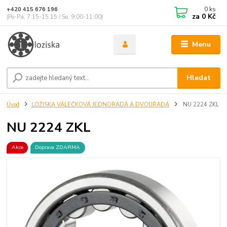
0
ks
+420 415 676 196
za
0 Kč
(Po-Pá, 7:15-15:15 / So, 9:00-11:00)
Menu
Hledat
Úvod
LOŽISKA VÁLEČKOVÁ JEDNOŘADÁ A DVOUŘADÁ
NU 2224 ZKL
NU 2224 ZKL
Akce
Doprava ZDARMA