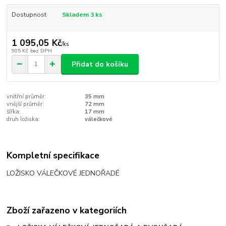
Dostupnost
Skladem 3 ks
1 095,05 Kč
/
ks
905 Kč
bez DPH
Přidat do košíku
vnitřní průměr:
35 mm
vnější průměr:
72 mm
šířka:
17 mm
druh ložiska:
válečkové
Kompletní specifikace
LOŽISKO VÁLEČKOVÉ JEDNOŘADÉ
Zboží zařazeno v kategoriích