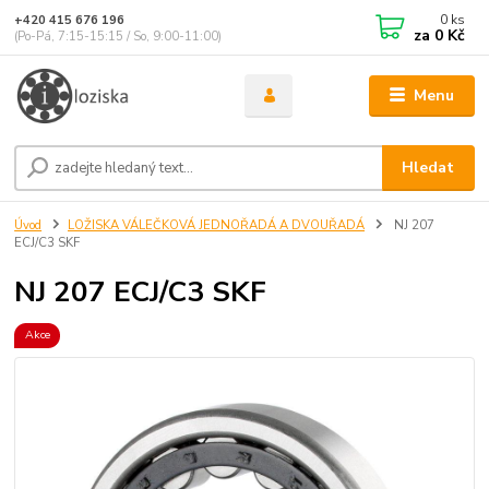
0
ks
+420 415 676 196
za
0 Kč
(Po-Pá, 7:15-15:15 / So, 9:00-11:00)
Menu
Hledat
Úvod
LOŽISKA VÁLEČKOVÁ JEDNOŘADÁ A DVOUŘADÁ
NJ 207
ECJ/C3 SKF
NJ 207 ECJ/C3 SKF
Akce