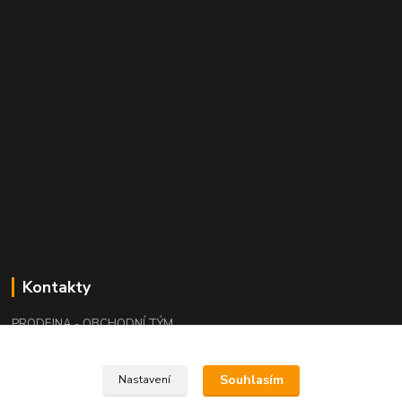
Kontakty
PRODEJNA - OBCHODNÍ TÝM
+420 415 676 196
(Po-Pá, 7:15-15:15 / So, 9:00-11:00)
Souhlasím
Nastavení
info@waloza.cz