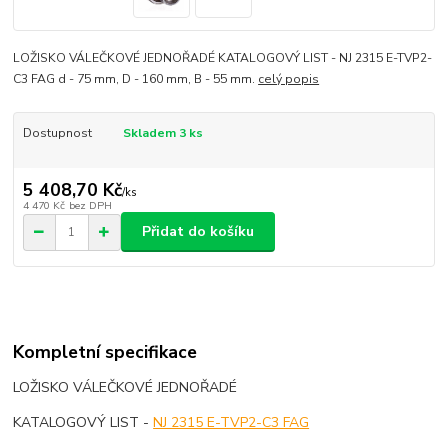
LOŽISKO VÁLEČKOVÉ JEDNOŘADÉ KATALOGOVÝ LIST - NJ 2315 E-TVP2-
C3 FAG d - 75 mm, D - 160 mm, B - 55 mm.
celý popis
Dostupnost
Skladem 3 ks
5 408,70 Kč
/
ks
4 470 Kč
bez DPH
Přidat do košíku
Kompletní specifikace
LOŽISKO VÁLEČKOVÉ JEDNOŘADÉ
KATALOGOVÝ LIST -
NJ 2315 E-TVP2-C3 FAG