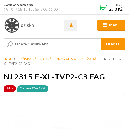
0
ks
+420 415 676 196
za
0 Kč
(Po-Pá, 7:15-15:15 / So, 9:00-11:00)
Menu
Hledat
Úvod
LOŽISKA VÁLEČKOVÁ JEDNOŘADÁ A DVOUŘADÁ
NJ 2315 E-
XL-TVP2-C3 FAG
NJ 2315 E-XL-TVP2-C3 FAG
Akce
Doprava ZDARMA