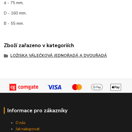
d - 75 mm,
D - 160 mm,
B - 55 mm.
Zboží zařazeno v kategoriích
LOŽISKA VÁLEČKOVÁ JEDNOŘADÁ A DVOUŘADÁ
Informace pro zákazníky
O nás
Jak nakupovat