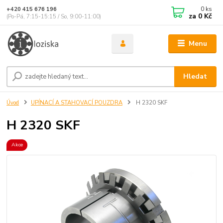
0
ks
+420 415 676 196
za
0 Kč
(Po-Pá, 7:15-15:15 / So, 9:00-11:00)
Menu
Hledat
Úvod
UPÍNACÍ A STAHOVACÍ POUZDRA
H 2320 SKF
H 2320 SKF
Akce