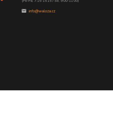
(Po-Pá, 7:15-15:15 / So, 9:00-11:00)
info@waloza.cz