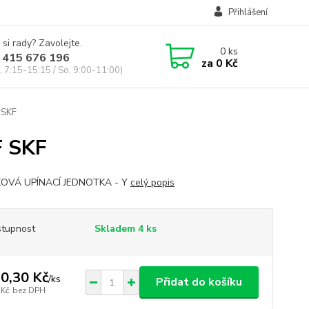
Přihlášení
 si rady? Zavolejte.
0
ks
 415 676 196
za
0 Kč
, 7:15-15:15 / So, 9:00-11:00)
 SKF
F SKF
KOVÁ UPÍNACÍ JEDNOTKA - Y
celý popis
tupnost
Skladem 4 ks
0,30 Kč
/
ks
Přidat do košíku
 Kč
bez DPH