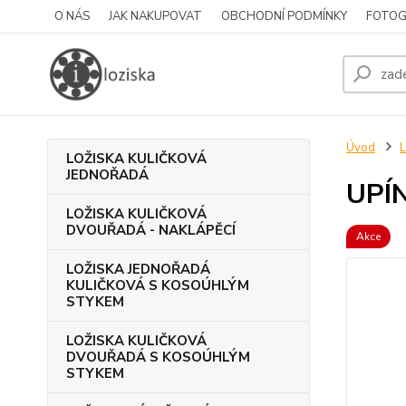
O NÁS
JAK NAKUPOVAT
OBCHODNÍ PODMÍNKY
FOTOG
Úvod
L
LOŽISKA KULIČKOVÁ
JEDNOŘADÁ
UPÍN
LOŽISKA KULIČKOVÁ
DVOUŘADÁ - NAKLÁPĚCÍ
Akce
LOŽISKA JEDNOŘADÁ
KULIČKOVÁ S KOSOÚHLÝM
STYKEM
LOŽISKA KULIČKOVÁ
DVOUŘADÁ S KOSOÚHLÝM
STYKEM