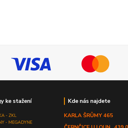
y ke stažení
Kde nás najdete
KARLA ŠRŮMY 465
KA - ZKL
NY - MEGADYNE
ČERNČICE U LOUN , 439 