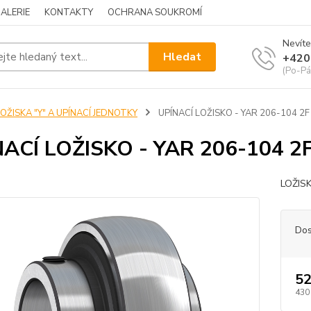
ALERIE
KONTAKTY
OCHRANA SOUKROMÍ
Nevíte
Hledat
+420
(Po-Pá
OŽISKA "Y" A UPÍNACÍ JEDNOTKY
UPÍNACÍ LOŽISKO - YAR 206-104 2F
ACÍ LOŽISKO - YAR 206-104 2
LOŽIS
Dos
52
430