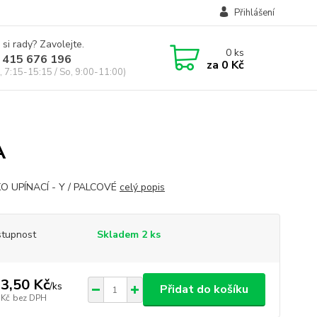
Přihlášení
 si rady? Zavolejte.
0
ks
 415 676 196
za
0 Kč
, 7:15-15:15 / So, 9:00-11:00)
A
KO UPÍNACÍ - Y / PALCOVÉ
celý popis
tupnost
Skladem 2 ks
3,50 Kč
/
ks
Přidat do košíku
 Kč
bez DPH