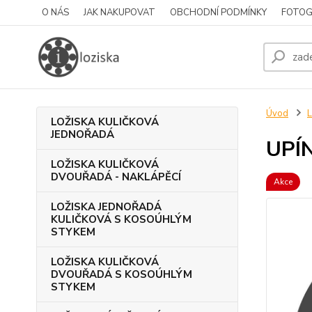
O NÁS
JAK NAKUPOVAT
OBCHODNÍ PODMÍNKY
FOTOG
Úvod
L
LOŽISKA KULIČKOVÁ
JEDNOŘADÁ
UPÍN
LOŽISKA KULIČKOVÁ
DVOUŘADÁ - NAKLÁPĚCÍ
Akce
LOŽISKA JEDNOŘADÁ
KULIČKOVÁ S KOSOÚHLÝM
STYKEM
LOŽISKA KULIČKOVÁ
DVOUŘADÁ S KOSOÚHLÝM
STYKEM