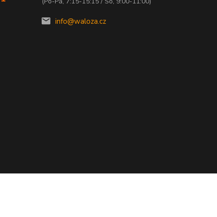
(Po-Pá, 7:15-15:15 / So, 9:00-11:00)
info@waloza.cz