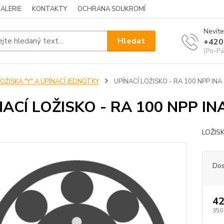
ALERIE
KONTAKTY
OCHRANA SOUKROMÍ
Nevíte
Hledat
+420
(Po-Pá
OŽISKA "Y" A UPÍNACÍ JEDNOTKY
UPÍNACÍ LOŽISKO - RA 100 NPP INA
ACÍ LOŽISKO - RA 100 NPP IN
LOŽIS
Dos
42
350