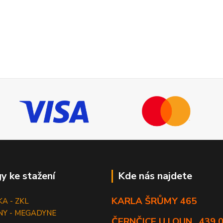
y ke stažení
Kde nás najdete
KARLA ŠRŮMY 465
KA - ZKL
NY - MEGADYNE
ČERNČICE U LOUN , 439 