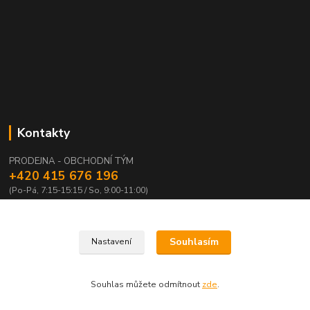
Kontakty
PRODEJNA - OBCHODNÍ TÝM
+420 415 676 196
(Po-Pá, 7:15-15:15 / So, 9:00-11:00)
info@waloza.cz
Souhlasím
Nastavení
Souhlas můžete odmítnout
zde
.
Vytvořeno na
Eshop-rychle.cz