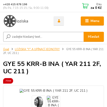
0
ks
+420 415 676 196
za
0 Kč
(Po-Pá, 7:15-15:15 / So, 9:00-11:00)
Menu
Hledat
Úvod
LOŽISKA "Y" A UPÍNACÍ JEDNOTKY
GYE 55 KRR-B INA ( YAR 211
2F, UC 211 )
GYE 55 KRR-B INA ( YAR 211 2F,
UC 211 )
Akce