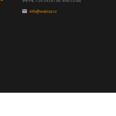
(Po-Pá, 7:15-15:15 / So, 9:00-11:00)
info@waloza.cz