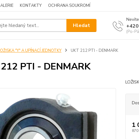
ALERIE
KONTAKTY
OCHRANA SOUKROMÍ
Nevíte
Hledat
+420
(Po-Pá
OŽISKA "Y" A UPÍNACÍ JEDNOTKY
UKT 212 PTI - DENMARK
 212 PTI - DENMARK
LOŽIS
Dos
1 
870