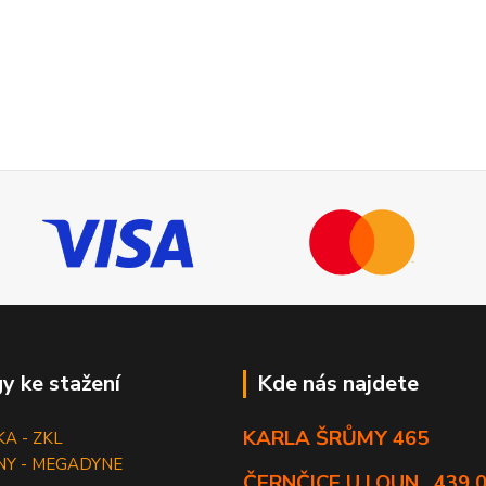
y ke stažení
Kde nás najdete
KARLA ŠRŮMY 465
KA - ZKL
NY - MEGADYNE
ČERNČICE U LOUN , 439 