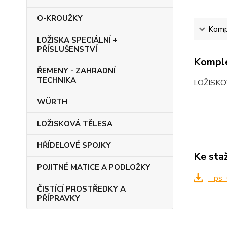
O-KROUŽKY
Kompl
LOŽISKA SPECIÁLNÍ +
PŘÍSLUŠENSTVÍ
Komple
ŘEMENY - ZAHRADNÍ
TECHNIKA
LOŽISKO
WÜRTH
LOŽISKOVÁ TĚLESA
HŘÍDELOVÉ SPOJKY
Ke sta
POJITNÉ MATICE A PODLOŽKY
_ps_
ČISTÍCÍ PROSTŘEDKY A
PŘÍPRAVKY