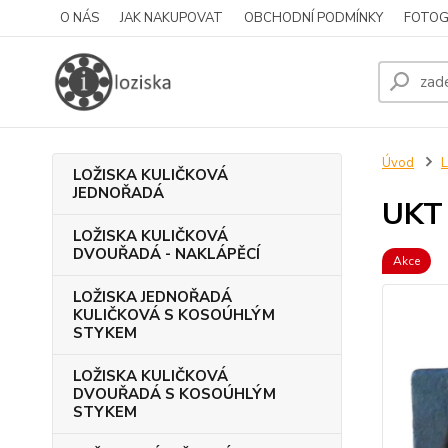
O NÁS
JAK NAKUPOVAT
OBCHODNÍ PODMÍNKY
FOTOG
Úvod
L
LOŽISKA KULIČKOVÁ
JEDNOŘADÁ
UKT
LOŽISKA KULIČKOVÁ
DVOUŘADÁ - NAKLÁPĚCÍ
Akce
LOŽISKA JEDNOŘADÁ
KULIČKOVÁ S KOSOÚHLÝM
STYKEM
LOŽISKA KULIČKOVÁ
DVOUŘADÁ S KOSOÚHLÝM
STYKEM