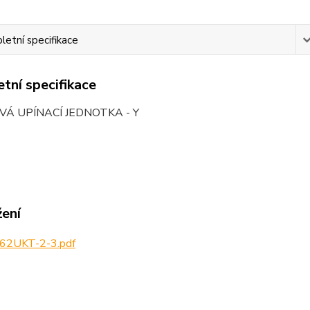
etní specifikace
tní specifikace
VÁ UPÍNACÍ JEDNOTKA - Y
žení
62UKT-2-3.pdf