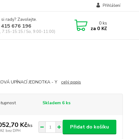
Přihlášení
 si rady? Zavolejte.
0
ks
 415 676 196
za
0 Kč
, 7:15-15:15 / So, 9:00-11:00)
KOVÁ UPÍNACÍ JEDNOTKA - Y
celý popis
tupnost
Skladem 6 ks
052,70 Kč
/
ks
Přidat do košíku
 Kč
bez DPH