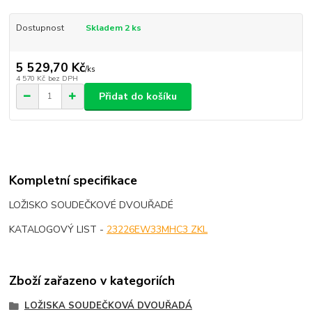
Dostupnost
Skladem 2 ks
5 529,70 Kč
/
ks
4 570 Kč
bez DPH
Přidat do košíku
Kompletní specifikace
LOŽISKO SOUDEČKOVÉ DVOUŘADÉ
KATALOGOVÝ LIST -
23226EW33MHC3 ZKL
Zboží zařazeno v kategoriích
LOŽISKA SOUDEČKOVÁ DVOUŘADÁ