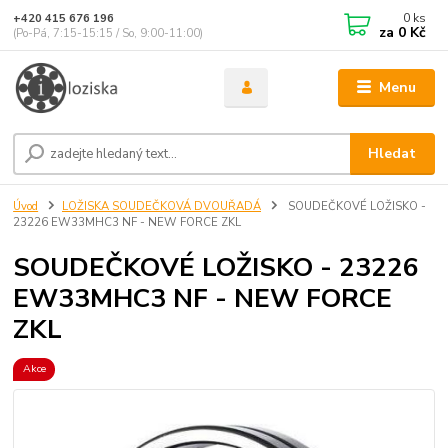
0
ks
+420 415 676 196
za
0 Kč
(Po-Pá, 7:15-15:15 / So, 9:00-11:00)
Menu
Hledat
Úvod
LOŽISKA SOUDEČKOVÁ DVOUŘADÁ
SOUDEČKOVÉ LOŽISKO -
23226 EW33MHC3 NF - NEW FORCE ZKL
SOUDEČKOVÉ LOŽISKO - 23226
EW33MHC3 NF - NEW FORCE
ZKL
Akce