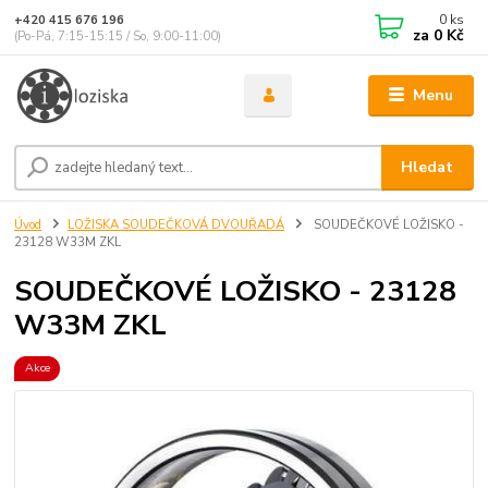
0
ks
+420 415 676 196
za
0 Kč
(Po-Pá, 7:15-15:15 / So, 9:00-11:00)
Menu
Hledat
Úvod
LOŽISKA SOUDEČKOVÁ DVOUŘADÁ
SOUDEČKOVÉ LOŽISKO -
23128 W33M ZKL
SOUDEČKOVÉ LOŽISKO - 23128
W33M ZKL
Akce