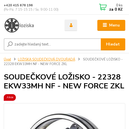
0
ks
+420 415 676 196
za
0 Kč
(Po-Pá, 7:15-15:15 / So, 9:00-11:00)
Menu
Hledat
Úvod
LOŽISKA SOUDEČKOVÁ DVOUŘADÁ
SOUDEČKOVÉ LOŽISKO -
22328 EKW33MH NF - NEW FORCE ZKL
SOUDEČKOVÉ LOŽISKO - 22328
EKW33MH NF - NEW FORCE ZKL
Akce