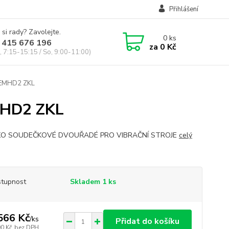
Přihlášení
 si rady? Zavolejte.
0
ks
 415 676 196
za
0 Kč
, 7:15-15:15 / So, 9:00-11:00)
EMHD2 ZKL
MHD2 ZKL
KO SOUDEČKOVÉ DVOUŘADÉ PRO VIBRAČNÍ STROJE
celý
tupnost
Skladem 1 ks
566 Kč
/
ks
Přidat do košíku
00 Kč
bez DPH