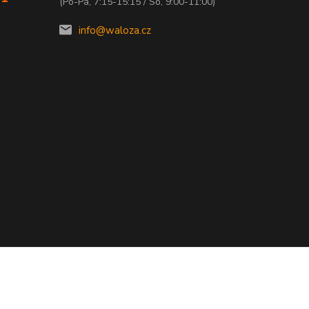
(Po-Pá, 7:15-15:15 / So, 9:00-11:00)
info@waloza.cz