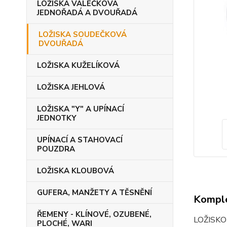
LOŽISKA VÁLEČKOVÁ
JEDNOŘADÁ A DVOUŘADÁ
LOŽISKA SOUDEČKOVÁ
DVOUŘADÁ
LOŽISKA KUŽELÍKOVÁ
LOŽISKA JEHLOVÁ
LOŽISKA "Y" A UPÍNACÍ
JEDNOTKY
UPÍNACÍ A STAHOVACÍ
POUZDRA
LOŽISKA KLOUBOVÁ
GUFERA, MANŽETY A TĚSNĚNÍ
Komple
ŘEMENY - KLÍNOVÉ, OZUBENÉ,
LOŽISK
PLOCHÉ, WARI