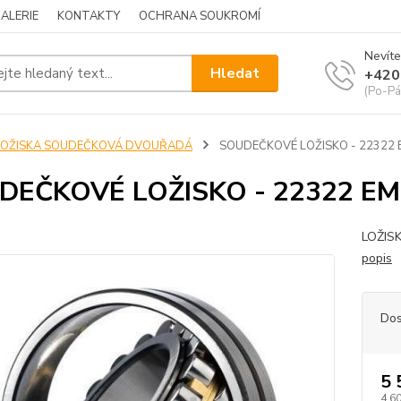
ALERIE
KONTAKTY
OCHRANA SOUKROMÍ
Nevíte
Hledat
+420
(Po-Pá
LOŽISKA SOUDEČKOVÁ DVOUŘADÁ
SOUDEČKOVÉ LOŽISKO - 22322 
DEČKOVÉ LOŽISKO - 22322 E
LOŽIS
popis
Dos
5 
4 6