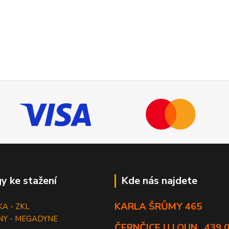
y ke stažení
Kde nás najdete
KARLA ŠRŮMY 465
KA - ZKL
NY - MEGADYNE
ČERNČICE U LOUN , 439 