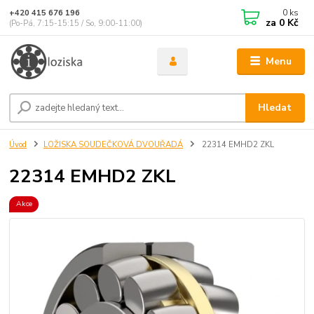
0
ks
+420 415 676 196
za
0 Kč
(Po-Pá, 7:15-15:15 / So, 9:00-11:00)
Menu
Hledat
Úvod
LOŽISKA SOUDEČKOVÁ DVOUŘADÁ
22314 EMHD2 ZKL
22314 EMHD2 ZKL
Akce