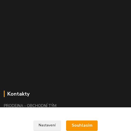
Kontakty
PRODEJNA - OBCHODNÍ TÝM
+420 415 676 196
(Po-Pá, 7:15-15:15 / So, 9:00-11:00)
Souhlasím
Nastavení
info@waloza.cz