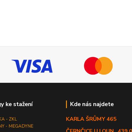
y ke stažení
Kde nás najdete
KARLA ŠRŮMY 465
KA - ZKL
NY - MEGADYNE
ČERNČICE U LOUN , 439 