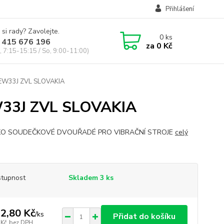
Přihlášení
 si rady? Zavolejte.
0
ks
 415 676 196
za
0 Kč
, 7:15-15:15 / So, 9:00-11:00)
EW33J ZVL SLOVAKIA
33J ZVL SLOVAKIA
KO SOUDEČKOVÉ DVOUŘADÉ PRO VIBRAČNÍ STROJE
celý
tupnost
Skladem 3 ks
2,80 Kč
/
ks
Přidat do košíku
 Kč
bez DPH