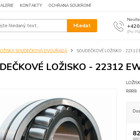
ALERIE
KONTAKTY
OCHRANA SOUKROMÍ
Nevíte
Hledat
+420
(Po-Pá
LOŽISKA SOUDEČKOVÁ DVOUŘADÁ
SOUDEČKOVÉ LOŽISKO - 22312 
DEČKOVÉ LOŽISKO - 22312 EW
LOŽIS
popis
Dos
82
680