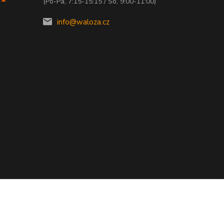
(Po-Pá, 7:15-15:15 / So, 9:00-11:00)
info@waloza.cz