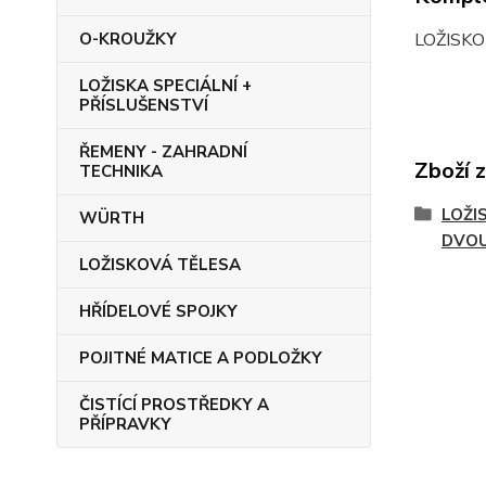
LOŽISK
O-KROUŽKY
LOŽISKA SPECIÁLNÍ +
PŘÍSLUŠENSTVÍ
ŘEMENY - ZAHRADNÍ
Zboží 
TECHNIKA
LOŽI
WÜRTH
DVO
LOŽISKOVÁ TĚLESA
HŘÍDELOVÉ SPOJKY
POJITNÉ MATICE A PODLOŽKY
ČISTÍCÍ PROSTŘEDKY A
PŘÍPRAVKY