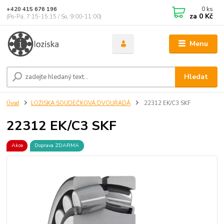
0
ks
+420 415 676 196
za
0 Kč
(Po-Pá, 7:15-15:15 / So, 9:00-11:00)
Menu
Hledat
Úvod
LOŽISKA SOUDEČKOVÁ DVOUŘADÁ
22312 EK/C3 SKF
22312 EK/C3 SKF
Akce
Doprava ZDARMA