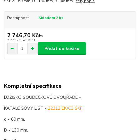
SKF d - 60 mm, D - 130 mm, B - 46 mm.
celý popis
Dostupnost
Skladem 2 ks
2 746,70 Kč
/
ks
2 270 Kč
bez DPH
Přidat do košíku
Kompletní specifikace
LOŽISKO SOUDEČKOVÉ DVOUŘADÉ -
KATALOGOVÝ LIST -
22312 EK/C3 SKF
d - 60 mm,
D - 130 mm,