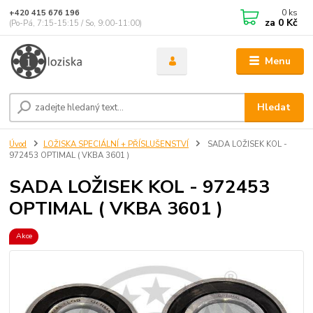
0
ks
+420 415 676 196
za
0 Kč
(Po-Pá, 7:15-15:15 / So, 9:00-11:00)
Menu
Hledat
Úvod
LOŽISKA SPECIÁLNÍ + PŘÍSLUŠENSTVÍ
SADA LOŽISEK KOL -
972453 OPTIMAL ( VKBA 3601 )
SADA LOŽISEK KOL - 972453
OPTIMAL ( VKBA 3601 )
Akce