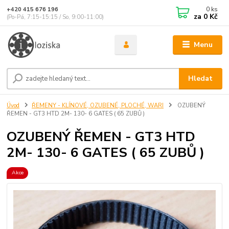
0
ks
+420 415 676 196
za
0 Kč
(Po-Pá, 7:15-15:15 / So, 9:00-11:00)
Menu
Hledat
Úvod
ŘEMENY - KLÍNOVÉ, OZUBENÉ, PLOCHÉ, WARI
OZUBENÝ
ŘEMEN - GT3 HTD 2M- 130- 6 GATES ( 65 ZUBŮ )
OZUBENÝ ŘEMEN - GT3 HTD
2M- 130- 6 GATES ( 65 ZUBŮ )
Akce