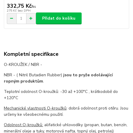
332,75 Kč
/
ks
275 Kč
bez DPH
Přidat do košíku
Kompletní specifikace
O-KROUŽEK / NBR -
NBR - ( Nitril Butadien Rubber)
jsou to pryže odolávající
ropným produktům
.
Teplotní odolnost O-kroužků: -30 až +100°C , krátkodobě do
+120°C
Mechanické vlastnosti O-kroužků
: dobrá odolnost proti otěru. Jsou
určeny ke všeobecnému použití.
Odolnost O-kroužků:
alifatické uhlovodíky (propan, butan, benzín,
minerální oleje a tuky, motorová nafta, topný olej, petrolej)