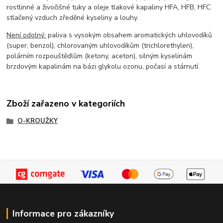
rostlinné a živočišné tuky a oleje tlakové kapaliny HFA, HFB, HFC
stlačený vzduch zředěné kyseliny a louhy.
Není odolný:
paliva s vysokým obsahem aromatických uhlovodíků
(super, benzol), chlorovaným uhlovodíkům (trichlorethylen),
polárním rozpouštědlům (ketony, aceton), silným kyselinám
brzdovým kapalinám na bázi glykolu ozonu, počasí a stárnutí.
Zboží zařazeno v kategoriích
O-KROUŽKY
Informace pro zákazníky