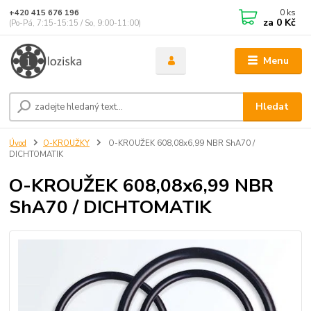
0
ks
+420 415 676 196
za
0 Kč
(Po-Pá, 7:15-15:15 / So, 9:00-11:00)
Menu
Hledat
Úvod
O-KROUŽKY
O-KROUŽEK 608,08x6,99 NBR ShA70 /
DICHTOMATIK
O-KROUŽEK 608,08x6,99 NBR
ShA70 / DICHTOMATIK