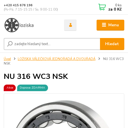
0
ks
+420 415 676 196
za
0 Kč
(Po-Pá, 7:15-15:15 / So, 9:00-11:00)
Menu
Hledat
Úvod
LOŽISKA VÁLEČKOVÁ JEDNOŘADÁ A DVOUŘADÁ
NU 316 WC3
NSK
NU 316 WC3 NSK
Akce
Doprava ZDARMA