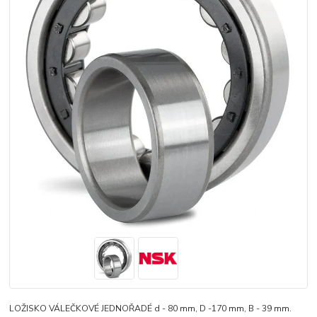
LOŽISKO VÁLEČKOVÉ JEDNOŘADÉ d - 80 mm, D -170 mm, B - 39 mm.