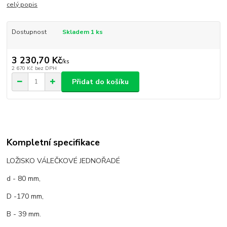
celý popis
Dostupnost
Skladem 1 ks
3 230,70 Kč
/
ks
2 670 Kč
bez DPH
Přidat do košíku
Kompletní specifikace
LOŽISKO VÁLEČKOVÉ JEDNOŘADÉ
d - 80 mm,
D -170 mm,
B - 39 mm.