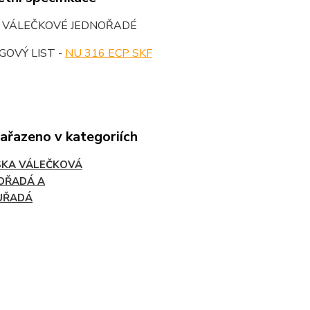
O VÁLEČKOVÉ JEDNOŘADÉ
OVÝ LIST -
NU 316 ECP SKF
zařazeno v kategoriích
SKA VÁLEČKOVÁ
OŘADÁ A
UŘADÁ