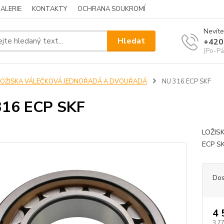
ALERIE
KONTAKTY
OCHRANA SOUKROMÍ
Nevíte
Hledat
+420
(Po-Pá
LOŽISKA VÁLEČKOVÁ JEDNOŘADÁ A DVOUŘADÁ
NU 316 ECP SKF
316 ECP SKF
LOŽIS
ECP S
Dos
4 
3 7