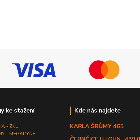
y ke stažení
Kde nás najdete
KARLA ŠRŮMY 465
KA - ZKL
NY - MEGADYNE
ČERNČICE U LOUN , 439 