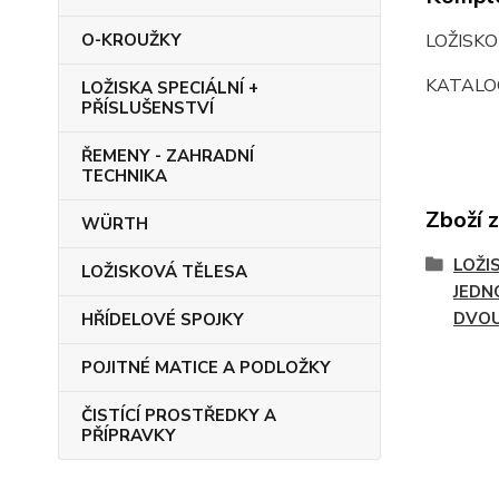
LOŽISK
O-KROUŽKY
KATALOG
LOŽISKA SPECIÁLNÍ +
PŘÍSLUŠENSTVÍ
ŘEMENY - ZAHRADNÍ
TECHNIKA
Zboží 
WÜRTH
LOŽI
LOŽISKOVÁ TĚLESA
JEDN
DVO
HŘÍDELOVÉ SPOJKY
POJITNÉ MATICE A PODLOŽKY
ČISTÍCÍ PROSTŘEDKY A
PŘÍPRAVKY