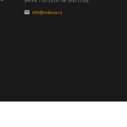
(Po-Pá, 7:15-15:15 / So, 9:00-11:00)
info@waloza.cz