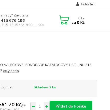
Přihlášení
 si rady? Zavolejte.
0
ks
 415 676 196
za
0 Kč
, 7:15-15:15 / So, 9:00-11:00)
KO VÁLEČKOVÉ JEDNOŘADÉ KATALOGOVÝ LIST - NU 316
KF
celý popis
tupnost
Skladem 2 ks
561,70 Kč
/
ks
Přidat do košíku
70 Kč
bez DPH