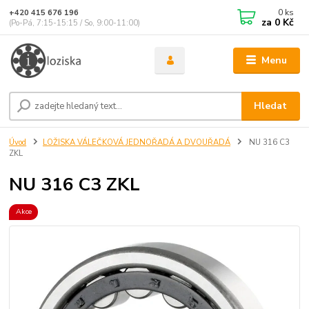
0
ks
+420 415 676 196
za
0 Kč
(Po-Pá, 7:15-15:15 / So, 9:00-11:00)
Menu
Hledat
Úvod
LOŽISKA VÁLEČKOVÁ JEDNOŘADÁ A DVOUŘADÁ
NU 316 C3
ZKL
NU 316 C3 ZKL
Akce