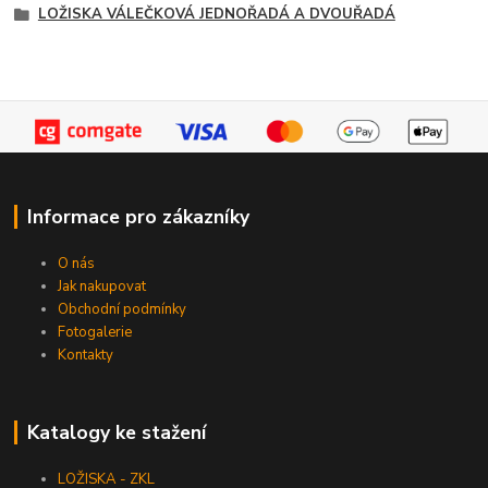
LOŽISKA VÁLEČKOVÁ JEDNOŘADÁ A DVOUŘADÁ
Informace pro zákazníky
O nás
Jak nakupovat
Obchodní podmínky
Fotogalerie
Kontakty
Katalogy ke stažení
LOŽISKA - ZKL