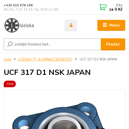
0
ks
+420 415 676 196
za
0 Kč
(Po-Pá, 7:15-15:15 / So, 9:00-11:00)
Menu
Hledat
Úvod
LOŽISKA "Y" A UPÍNACÍ JEDNOTKY
UCF 317 D1 NSK JAPAN
UCF 317 D1 NSK JAPAN
Akce