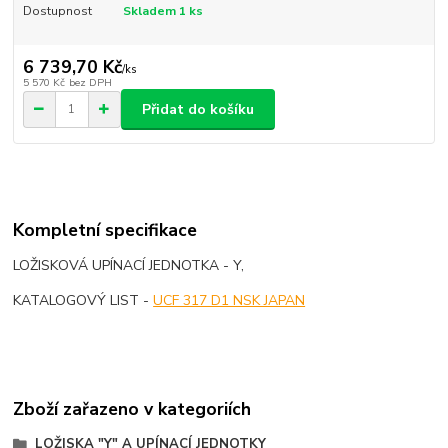
Dostupnost
Skladem 1 ks
6 739,70 Kč
/
ks
5 570 Kč
bez DPH
Přidat do košíku
Kompletní specifikace
LOŽISKOVÁ UPÍNACÍ JEDNOTKA - Y,
KATALOGOVÝ LIST -
UCF 317 D1 NSK JAPAN
Zboží zařazeno v kategoriích
LOŽISKA "Y" A UPÍNACÍ JEDNOTKY