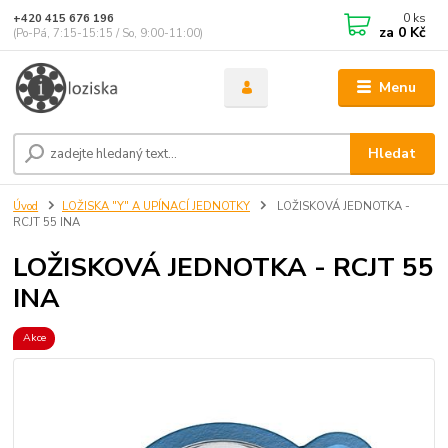
0
ks
+420 415 676 196
za
0 Kč
(Po-Pá, 7:15-15:15 / So, 9:00-11:00)
Menu
Hledat
Úvod
LOŽISKA "Y" A UPÍNACÍ JEDNOTKY
LOŽISKOVÁ JEDNOTKA -
RCJT 55 INA
LOŽISKOVÁ JEDNOTKA - RCJT 55
INA
Akce