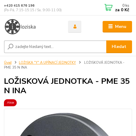
0
ks
+420 415 676 196
za
0 Kč
(Po-Pá, 7:15-15:15 / So, 9:00-11:00)
Menu
Hledat
Úvod
LOŽISKA "Y" A UPÍNACÍ JEDNOTKY
LOŽISKOVÁ JEDNOTKA -
PME 35 N INA
LOŽISKOVÁ JEDNOTKA - PME 35
N INA
Akce