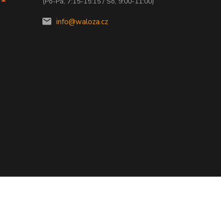
(Po-Pá, 7:15-15:15 / So, 9:00-11:00)
info@waloza.cz