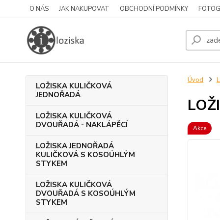
O NÁS
JAK NAKUPOVAT
OBCHODNÍ PODMÍNKY
FOTOG
Úvod
L
LOŽISKA KULIČKOVÁ
JEDNOŘADÁ
LOŽ
LOŽISKA KULIČKOVÁ
DVOUŘADÁ - NAKLÁPĚCÍ
Akce
LOŽISKA JEDNOŘADÁ
KULIČKOVÁ S KOSOÚHLÝM
STYKEM
LOŽISKA KULIČKOVÁ
DVOUŘADÁ S KOSOÚHLÝM
STYKEM