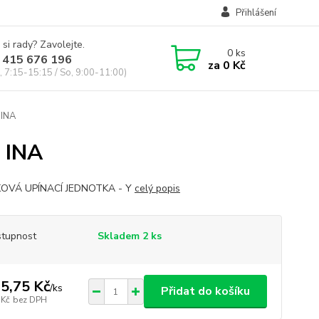
Přihlášení
 si rady? Zavolejte.
0
ks
 415 676 196
za
0 Kč
, 7:15-15:15 / So, 9:00-11:00)
 INA
 INA
KOVÁ UPÍNACÍ JEDNOTKA - Y
celý popis
tupnost
Skladem 2 ks
5,75 Kč
/
ks
Přidat do košíku
 Kč
bez DPH