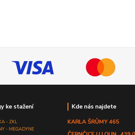
y ke stažení
Kde nás najdete
KARLA ŠRŮMY 465
KA - ZKL
NY - MEGADYNE
ČERNČICE U LOUN , 439 