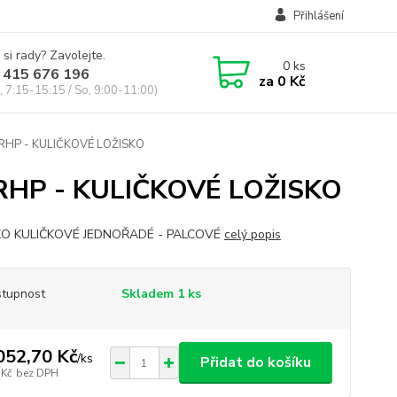
Přihlášení
 si rady? Zavolejte.
0
ks
 415 676 196
za
0 Kč
, 7:15-15:15 / So, 9:00-11:00)
) RHP - KULIČKOVÉ LOŽISKO
) RHP - KULIČKOVÉ LOŽISKO
KO KULIČKOVÉ JEDNOŘADÉ - PALCOVÉ
celý popis
tupnost
Skladem 1 ks
052,70 Kč
/
ks
Přidat do košíku
 Kč
bez DPH