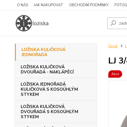
O NÁS
JAK NAKUPOVAT
OBCHODNÍ PODMÍNKY
FOTOG
Úvod
LOŽISKA KULIČKOVÁ
JEDNOŘADÁ
LJ 3
LOŽISKA KULIČKOVÁ
DVOUŘADÁ - NAKLÁPĚCÍ
Akce
LOŽISKA JEDNOŘADÁ
KULIČKOVÁ S KOSOÚHLÝM
STYKEM
LOŽISKA KULIČKOVÁ
DVOUŘADÁ S KOSOÚHLÝM
STYKEM