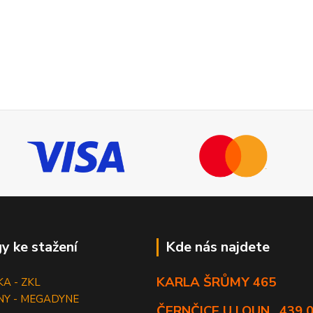
y ke stažení
Kde nás najdete
KARLA ŠRŮMY 465
KA - ZKL
NY - MEGADYNE
ČERNČICE U LOUN , 439 