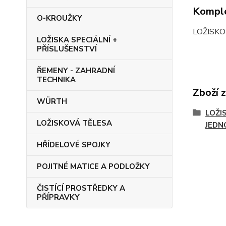
Komple
O-KROUŽKY
LOŽISKO
LOŽISKA SPECIÁLNÍ +
PŘÍSLUŠENSTVÍ
ŘEMENY - ZAHRADNÍ
TECHNIKA
Zboží 
WÜRTH
LOŽI
LOŽISKOVÁ TĚLESA
JEDN
HŘÍDELOVÉ SPOJKY
POJITNÉ MATICE A PODLOŽKY
ČISTÍCÍ PROSTŘEDKY A
PŘÍPRAVKY