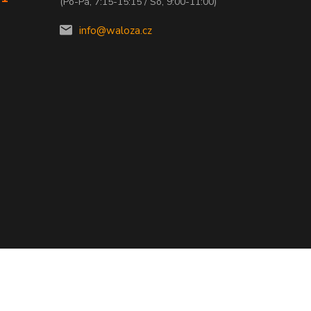
(Po-Pá, 7:15-15:15 / So, 9:00-11:00)
info@waloza.cz