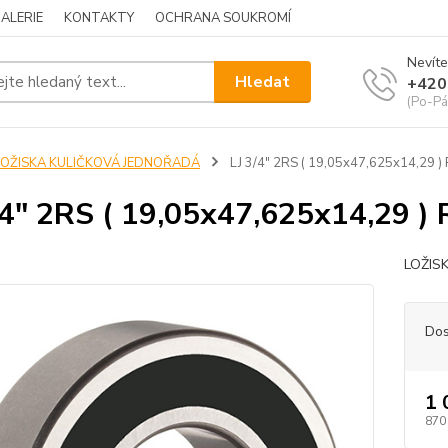
ALERIE
KONTAKTY
OCHRANA SOUKROMÍ
Nevíte
Hledat
+420
(Po-Pá
LOŽISKA KULIČKOVÁ JEDNOŘADÁ
LJ 3/4" 2RS ( 19,05x47,625x14,29 
/4" 2RS ( 19,05x47,625x14,29 
LOŽIS
Dos
1 
870