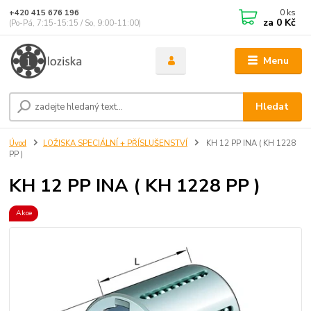
0
ks
+420 415 676 196
za
0 Kč
(Po-Pá, 7:15-15:15 / So, 9:00-11:00)
Menu
Hledat
Úvod
LOŽISKA SPECIÁLNÍ + PŘÍSLUŠENSTVÍ
KH 12 PP INA ( KH 1228
PP )
KH 12 PP INA ( KH 1228 PP )
Akce