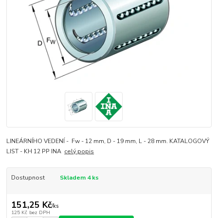
LINEÁRNÍHO VEDENÍ - Fw - 12 mm, D - 19 mm, L - 28 mm. KATALOGOVÝ
LIST - KH 12 PP INA
celý popis
Dostupnost
Skladem 4 ks
151,25 Kč
/
ks
125 Kč
bez DPH