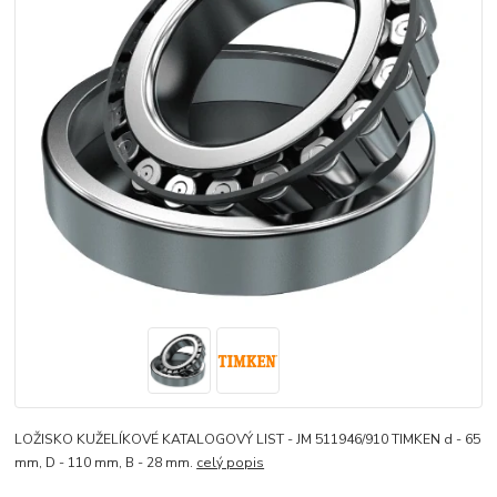
LOŽISKO KUŽELÍKOVÉ KATALOGOVÝ LIST - JM 511946/910 TIMKEN d - 65
mm, D - 110 mm, B - 28 mm.
celý popis