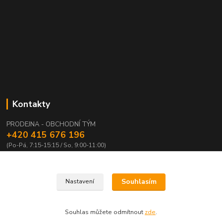
Kontakty
PRODEJNA - OBCHODNÍ TÝM
+420 415 676 196
(Po-Pá, 7:15-15:15 / So, 9:00-11:00)
info@waloza.cz
Souhlasím
Nastavení
Souhlas můžete odmítnout
zde
.
Vytvořeno na
Eshop-rychle.cz