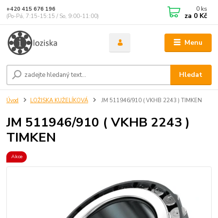
0
ks
+420 415 676 196
za
0 Kč
(Po-Pá, 7:15-15:15 / So, 9:00-11:00)
Menu
Hledat
Úvod
LOŽISKA KUŽELÍKOVÁ
JM 511946/910 ( VKHB 2243 ) TIMKEN
JM 511946/910 ( VKHB 2243 )
TIMKEN
Akce