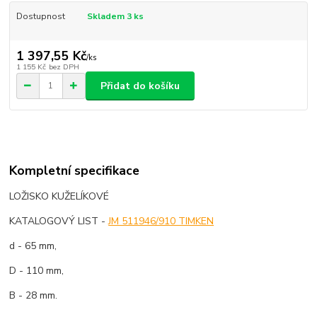
Dostupnost
Skladem 3 ks
1 397,55 Kč
/
ks
1 155 Kč
bez DPH
Přidat do košíku
Kompletní specifikace
LOŽISKO KUŽELÍKOVÉ
KATALOGOVÝ LIST -
JM 511946/910 TIMKEN
d - 65 mm,
D - 110 mm,
B - 28 mm.