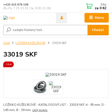
0
ks
+420 415 676 196
za
0 Kč
(Po-Pá, 7:15-15:15 / So, 9:00-11:00)
Menu
Hledat
Úvod
LOŽISKA KUŽELÍKOVÁ
33019 SKF
33019 SKF
Akce
LOŽISKO KUŽELÍKOVÉ - KATALOGOVÝ LIST - 33019 SKF d - 95 mm, D -
145 mm, B - 39 mm.
celý popis