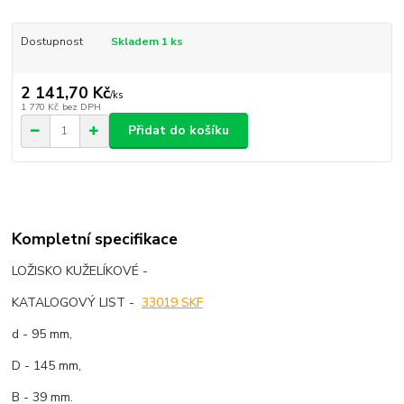
Dostupnost
Skladem 1 ks
2 141,70 Kč
/
ks
1 770 Kč
bez DPH
Přidat do košíku
Kompletní specifikace
LOŽISKO KUŽELÍKOVÉ -
KATALOGOVÝ LIST -
33019 SKF
d - 95 mm,
D - 145 mm,
B - 39 mm.