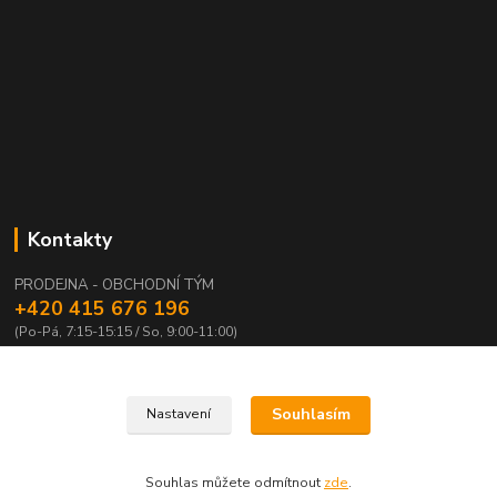
Kontakty
PRODEJNA - OBCHODNÍ TÝM
+420 415 676 196
(Po-Pá, 7:15-15:15 / So, 9:00-11:00)
info@waloza.cz
Souhlasím
Nastavení
Souhlas můžete odmítnout
zde
.