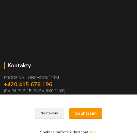
Kontakty
PRODEJNA - OBCHODNÍ TÝM
+420 415 676 196
(Po-Pá, 7:15-15:15 / So, 9:00-11:00)
info@waloza.cz
Souhlasím
Nastavení
Souhlas můžete odmítnout
zde
.
Vytvořeno na
Eshop-rychle.cz