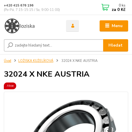
0
ks
+420 415 676 196
za
0 Kč
(Po-Pá, 7:15-15:15 / So, 9:00-11:00)
Menu
Hledat
Úvod
LOŽISKA KUŽELÍKOVÁ
32024 X NKE AUSTRIA
32024 X NKE AUSTRIA
Akce