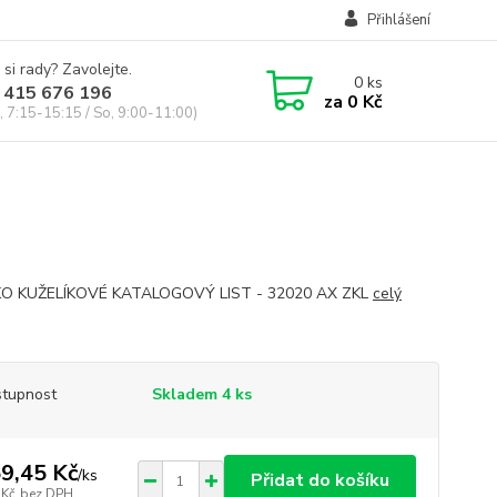
Přihlášení
 si rady? Zavolejte.
0
ks
 415 676 196
za
0 Kč
, 7:15-15:15 / So, 9:00-11:00)
KO KUŽELÍKOVÉ KATALOGOVÝ LIST - 32020 AX ZKL
celý
tupnost
Skladem 4 ks
9,45 Kč
/
ks
Přidat do košíku
 Kč
bez DPH