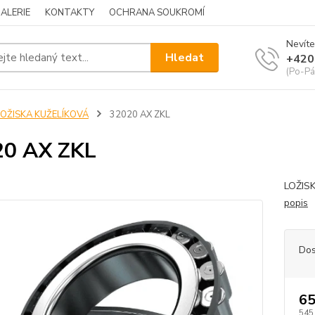
ALERIE
KONTAKTY
OCHRANA SOUKROMÍ
Nevíte
Hledat
+420
(Po-Pá
LOŽISKA KUŽELÍKOVÁ
32020 AX ZKL
20 AX ZKL
LOŽIS
popis
Dos
65
545