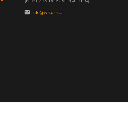
(Po-Pá, 7:15-15:15 / So, 9:00-11:00)
info@waloza.cz