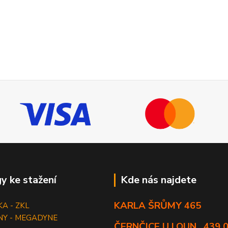
y ke stažení
Kde nás najdete
KARLA ŠRŮMY 465
KA - ZKL
NY - MEGADYNE
ČERNČICE U LOUN , 439 