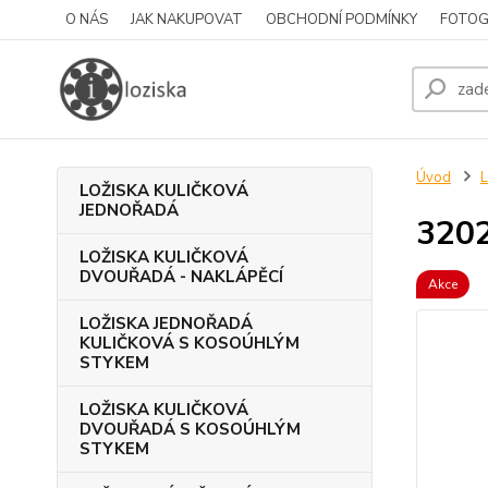
O NÁS
JAK NAKUPOVAT
OBCHODNÍ PODMÍNKY
FOTOG
Úvod
LOŽISKA KULIČKOVÁ
JEDNOŘADÁ
320
LOŽISKA KULIČKOVÁ
DVOUŘADÁ - NAKLÁPĚCÍ
Akce
LOŽISKA JEDNOŘADÁ
KULIČKOVÁ S KOSOÚHLÝM
STYKEM
LOŽISKA KULIČKOVÁ
DVOUŘADÁ S KOSOÚHLÝM
STYKEM