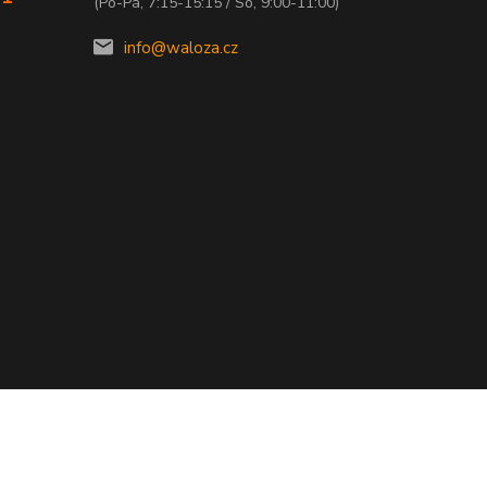
(Po-Pá, 7:15-15:15 / So, 9:00-11:00)
info@waloza.cz