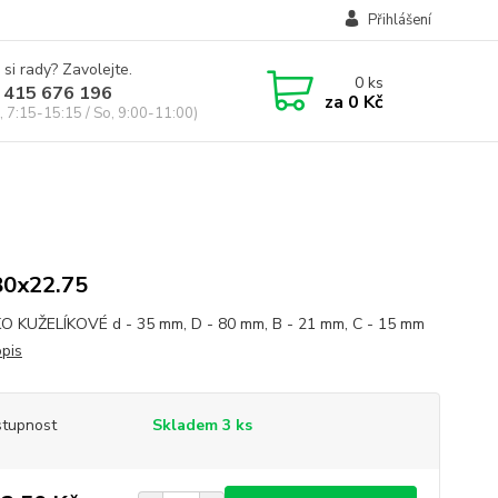
Přihlášení
 si rady? Zavolejte.
0
ks
 415 676 196
za
0 Kč
, 7:15-15:15 / So, 9:00-11:00)
80x22.75
O KUŽELÍKOVÉ d - 35 mm, D - 80 mm, B - 21 mm, C - 15 mm
opis
tupnost
Skladem 3 ks