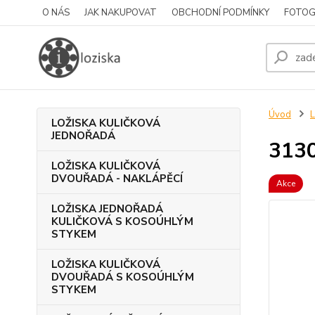
O NÁS
JAK NAKUPOVAT
OBCHODNÍ PODMÍNKY
FOTOG
Úvod
LOŽISKA KULIČKOVÁ
JEDNOŘADÁ
313
LOŽISKA KULIČKOVÁ
DVOUŘADÁ - NAKLÁPĚCÍ
Akce
LOŽISKA JEDNOŘADÁ
KULIČKOVÁ S KOSOÚHLÝM
STYKEM
LOŽISKA KULIČKOVÁ
DVOUŘADÁ S KOSOÚHLÝM
STYKEM