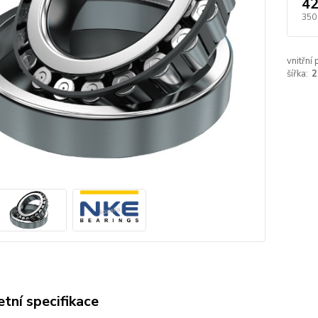
42
350
vnitřní
šířka:
2
tní specifikace