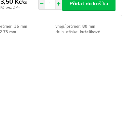
3,50 Kč
/
ks
Přidat do košíku
 Kč
bez DPH
 průměr:
35 mm
vnější průměr:
80 mm
2.75 mm
druh ložiska:
kuželíkové