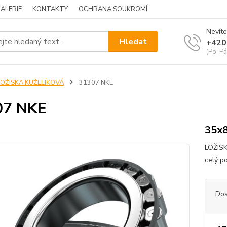
ALERIE
KONTAKTY
OCHRANA SOUKROMÍ
Nevíte
Hledat
+420
(Po-Pá
LOŽISKA KUŽELÍKOVÁ
31307 NKE
07 NKE
35x
LOŽISK
celý p
Dos