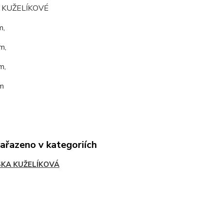
 KUŽELÍKOVÉ
m,
m,
m,
m
zařazeno v kategoriích
SKA KUŽELÍKOVÁ