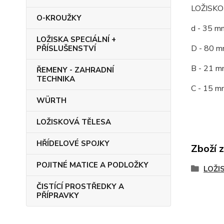
LOŽISKO
O-KROUŽKY
d - 35 m
LOŽISKA SPECIÁLNÍ +
D - 80 m
PŘÍSLUŠENSTVÍ
B - 21 m
ŘEMENY - ZAHRADNÍ
TECHNIKA
C - 15 m
WÜRTH
LOŽISKOVÁ TĚLESA
HŘÍDELOVÉ SPOJKY
Zboží 
POJITNÉ MATICE A PODLOŽKY
LOŽI
ČISTÍCÍ PROSTŘEDKY A
PŘÍPRAVKY