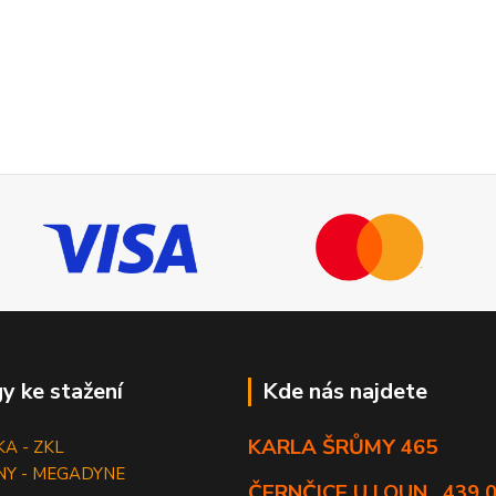
y ke stažení
Kde nás najdete
KARLA ŠRŮMY 465
KA - ZKL
NY - MEGADYNE
ČERNČICE U LOUN , 439 