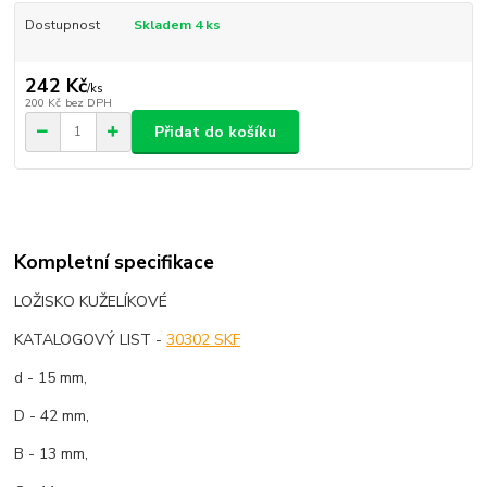
Dostupnost
Skladem 4 ks
242 Kč
/
ks
200 Kč
bez DPH
Přidat do košíku
Kompletní specifikace
LOŽISKO KUŽELÍKOVÉ
KATALOGOVÝ LIST -
30302 SKF
d - 15 mm,
D - 42 mm,
B - 13 mm,