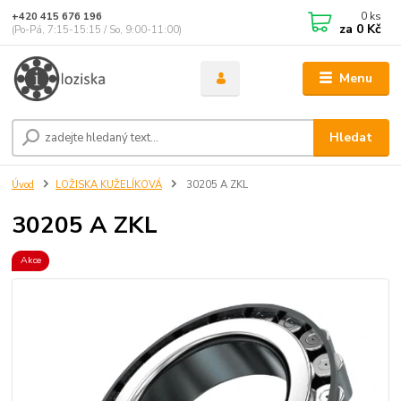
0
ks
+420 415 676 196
za
0 Kč
(Po-Pá, 7:15-15:15 / So, 9:00-11:00)
Menu
Hledat
Úvod
LOŽISKA KUŽELÍKOVÁ
30205 A ZKL
30205 A ZKL
Akce