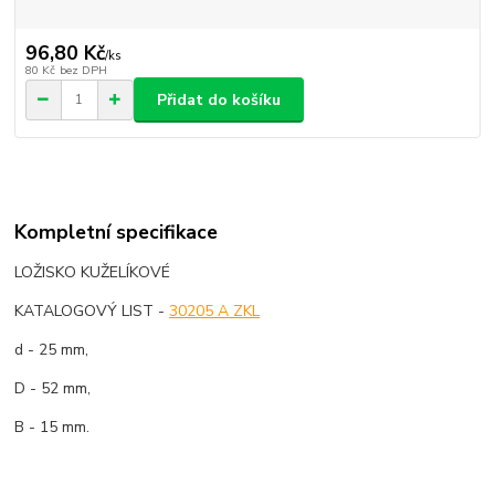
96,80 Kč
/
ks
80 Kč
bez DPH
Přidat do košíku
Kompletní specifikace
LOŽISKO KUŽELÍKOVÉ
KATALOGOVÝ LIST -
30205 A ZKL
d - 25 mm,
D - 52 mm,
B - 15 mm.