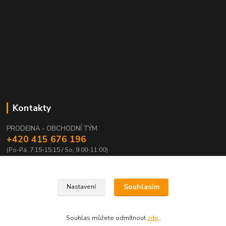
Kontakty
PRODEJNA - OBCHODNÍ TÝM
+420 415 676 196
(Po-Pá, 7:15-15:15 / So, 9:00-11:00)
info@waloza.cz
Souhlasím
Nastavení
Souhlas můžete odmítnout
zde
.
Vytvořeno na
Eshop-rychle.cz