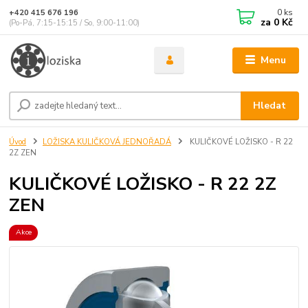
0
ks
+420 415 676 196
za
0 Kč
(Po-Pá, 7:15-15:15 / So, 9:00-11:00)
Menu
Hledat
Úvod
LOŽISKA KULIČKOVÁ JEDNOŘADÁ
KULIČKOVÉ LOŽISKO - R 22
2Z ZEN
KULIČKOVÉ LOŽISKO - R 22 2Z
ZEN
Akce