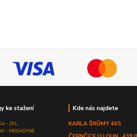
y ke stažení
Kde nás najdete
KARLA ŠRŮMY 465
KA - ZKL
NY - MEGADYNE
ČERNČICE U LOUN , 439 