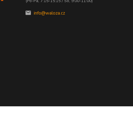
(Po-Pá, 7:15-15:15 / So, 9:00-11:00)
info@waloza.cz