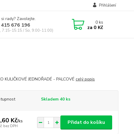
Přihlášení
 si rady? Zavolejte.
0
ks
 415 676 196
za
0 Kč
, 7:15-15:15 / So, 9:00-11:00)
KO KULIČKOVÉ JEDNOŘADÉ - PALCOVÉ
celý popis
tupnost
Skladem 40 ks
,60 Kč
/
ks
Přidat do košíku
Kč
bez DPH