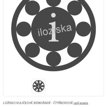
LOŽISKO KULIČKOVÉ JEDNOŘADÉ - ČTYŘBODOVÉ
celý popis