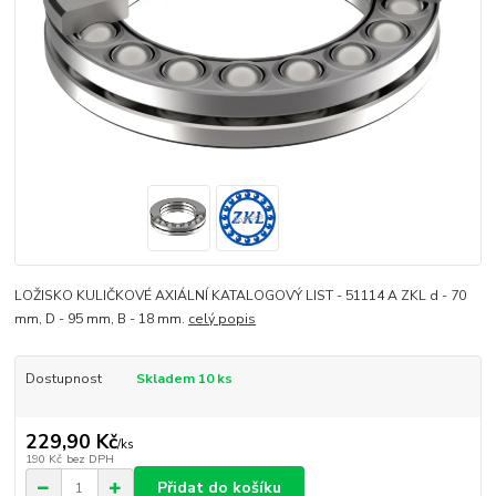
LOŽISKO KULIČKOVÉ AXIÁLNÍ KATALOGOVÝ LIST - 51114 A ZKL d - 70
mm, D - 95 mm, B - 18 mm.
celý popis
Dostupnost
Skladem 10 ks
229,90 Kč
/
ks
190 Kč
bez DPH
Přidat do košíku