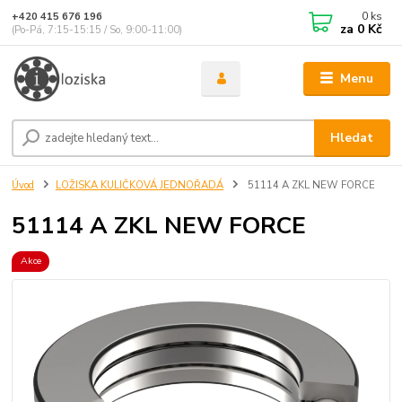
0
ks
+420 415 676 196
za
0 Kč
(Po-Pá, 7:15-15:15 / So, 9:00-11:00)
Menu
Hledat
Úvod
LOŽISKA KULIČKOVÁ JEDNOŘADÁ
51114 A ZKL NEW FORCE
51114 A ZKL NEW FORCE
Akce