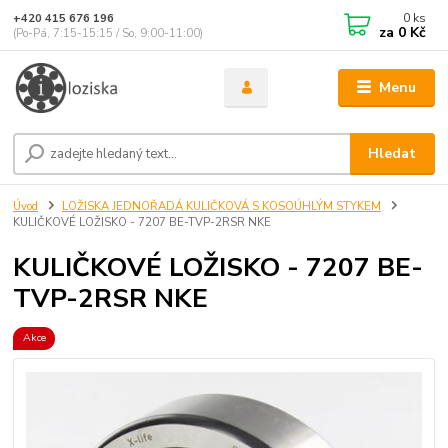
0
ks
+420 415 676 196
za
0 Kč
(Po-Pá, 7:15-15:15 / So, 9:00-11:00)
Menu
Hledat
Úvod
LOŽISKA JEDNOŘADÁ KULIČKOVÁ S KOSOÚHLÝM STYKEM
KULIČKOVÉ LOŽISKO - 7207 BE-TVP-2RSR NKE
KULIČKOVÉ LOŽISKO - 7207 BE-
TVP-2RSR NKE
Akce