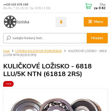
0
ks
+420 415 676 196
za
0 Kč
(Po-Pá, 7:15-15:15 / So, 9:00-11:00)
Menu
Hledat
Úvod
LOŽISKA KULIČKOVÁ JEDNOŘADÁ
KULIČKOVÉ LOŽISKO - 6818
LLU/5K NTN (61818 2RS)
KULIČKOVÉ LOŽISKO - 6818
LLU/5K NTN (61818 2RS)
Akce