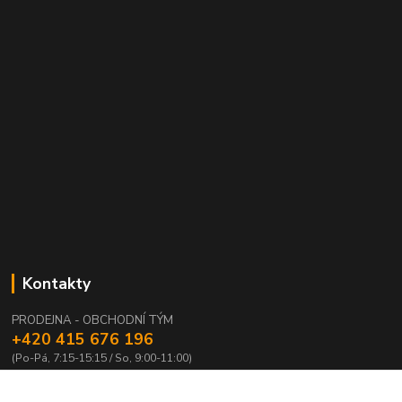
Kontakty
PRODEJNA - OBCHODNÍ TÝM
+420 415 676 196
(Po-Pá, 7:15-15:15 / So, 9:00-11:00)
info@waloza.cz