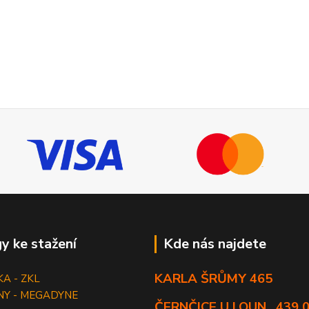
y ke stažení
Kde nás najdete
KARLA ŠRŮMY 465
KA - ZKL
NY - MEGADYNE
ČERNČICE U LOUN , 439 