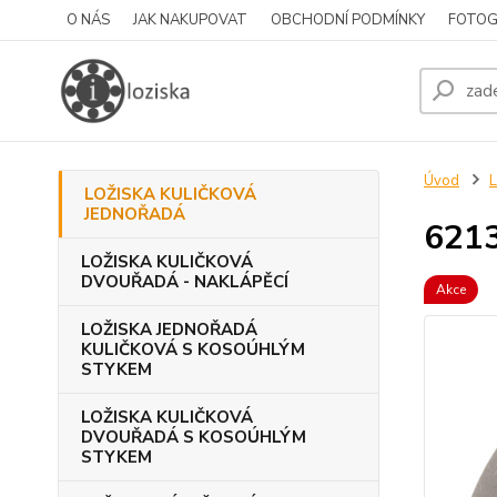
O NÁS
JAK NAKUPOVAT
OBCHODNÍ PODMÍNKY
FOTOG
Úvod
LOŽISKA KULIČKOVÁ
JEDNOŘADÁ
621
LOŽISKA KULIČKOVÁ
DVOUŘADÁ - NAKLÁPĚCÍ
Akce
LOŽISKA JEDNOŘADÁ
KULIČKOVÁ S KOSOÚHLÝM
STYKEM
LOŽISKA KULIČKOVÁ
DVOUŘADÁ S KOSOÚHLÝM
STYKEM