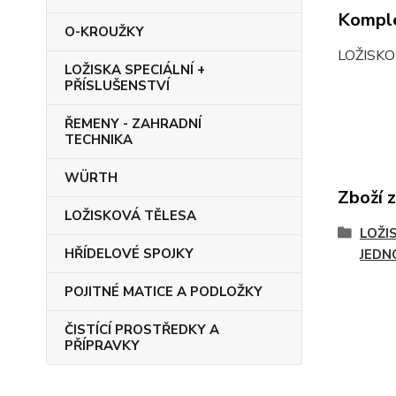
Komple
O-KROUŽKY
LOŽISK
LOŽISKA SPECIÁLNÍ +
PŘÍSLUŠENSTVÍ
ŘEMENY - ZAHRADNÍ
TECHNIKA
WÜRTH
Zboží 
LOŽISKOVÁ TĚLESA
LOŽI
HŘÍDELOVÉ SPOJKY
JEDN
POJITNÉ MATICE A PODLOŽKY
ČISTÍCÍ PROSTŘEDKY A
PŘÍPRAVKY