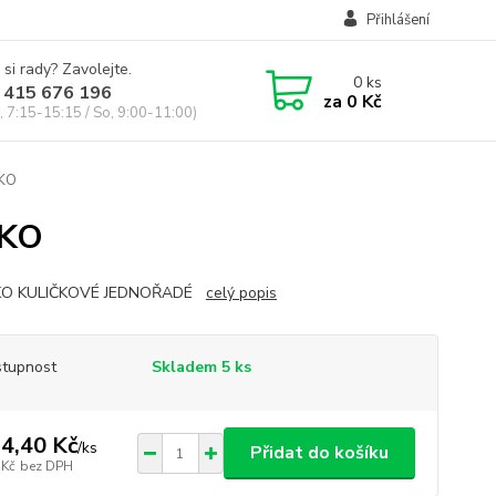
Přihlášení
 si rady? Zavolejte.
0
ks
 415 676 196
za
0 Kč
, 7:15-15:15 / So, 9:00-11:00)
SKO
SKO
KO KULIČKOVÉ JEDNOŘADÉ
celý popis
tupnost
Skladem 5 ks
4,40 Kč
/
ks
Přidat do košíku
 Kč
bez DPH