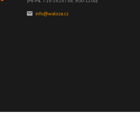
(Po-Pá, 7:15-15:15 / So, 9:00-11:00)
info@waloza.cz