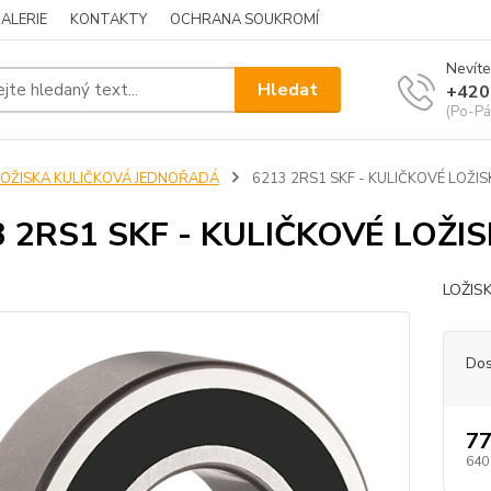
ALERIE
KONTAKTY
OCHRANA SOUKROMÍ
Nevíte
Hledat
+420
(Po-Pá
LOŽISKA KULIČKOVÁ JEDNOŘADÁ
6213 2RS1 SKF - KULIČKOVÉ LOŽI
3 2RS1 SKF - KULIČKOVÉ LOŽI
LOŽIS
Dos
77
640