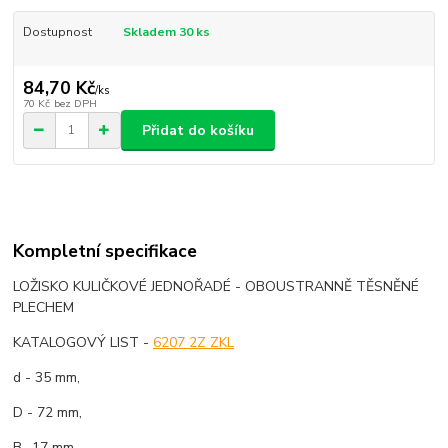
Dostupnost
Skladem 30 ks
84,70 Kč
/
ks
70 Kč
bez DPH
Přidat do košíku
Kompletní specifikace
LOŽISKO KULIČKOVÉ JEDNOŘADÉ - OBOUSTRANNĚ TĚSNĚNÉ
PLECHEM
KATALOGOVÝ LIST -
6207 2Z ZKL
d - 35 mm,
D - 72 mm,
B -17 mm.