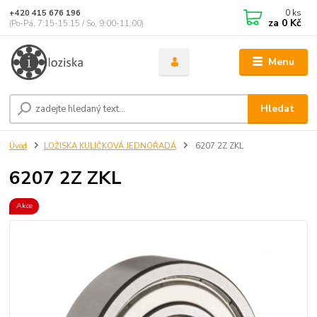
0
ks
+420 415 676 196
za
0 Kč
(Po-Pá, 7:15-15:15 / So, 9:00-11:00)
Menu
Hledat
Úvod
LOŽISKA KULIČKOVÁ JEDNOŘADÁ
6207 2Z ZKL
6207 2Z ZKL
Akce